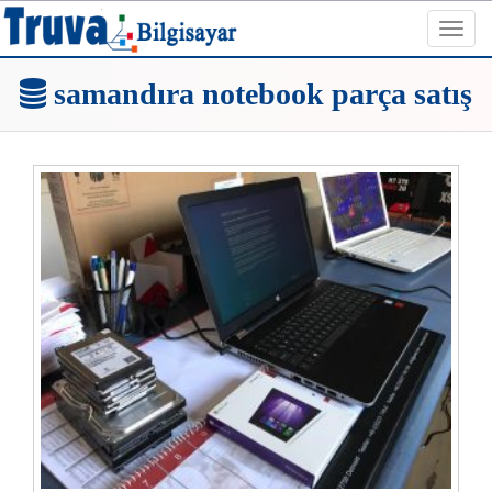
Toggl
navig
samandıra notebook parça satış