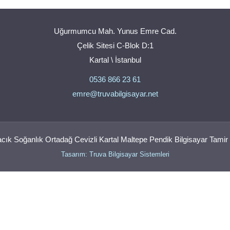
Uğurmumcu Mah. Yunus Emre Cad.
Çelik Sitesi C-Blok D:1
Kartal \ İstanbul
0536 866 23 61
emre@truvabilgisayar.net
ık Soğanlık Ortadağ Cevizli Kartal Maltepe Pendik Bilgisayar Tamir 
Tasarım: Truva Bilgisayar Sistemleri