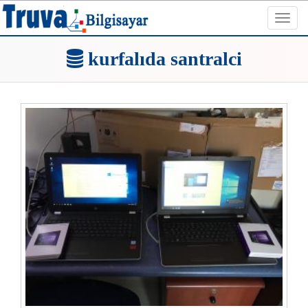
Toggl
navig
kurfalıda santralci