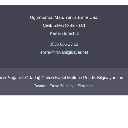
Uğurmumcu Mah. Yunus Emre Cad.
Çelik Sitesi C-Blok D:1
Kartal \ İstanbul
0536 866 23 61
emre@truvabilgisayar.net
ık Soğanlık Ortadağ Cevizli Kartal Maltepe Pendik Bilgisayar Tamir 
Tasarım: Truva Bilgisayar Sistemleri