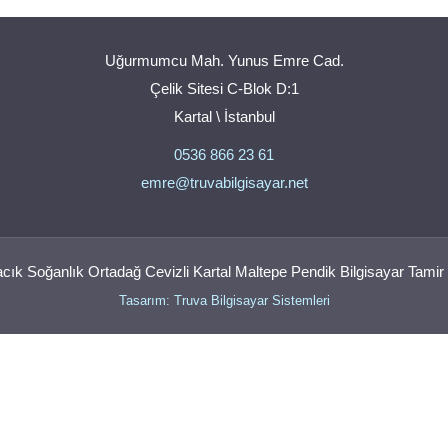
Uğurmumcu Mah. Yunus Emre Cad.
Çelik Sitesi C-Blok D:1
Kartal \ İstanbul
0536 866 23 61
emre@truvabilgisayar.net
ık Soğanlık Ortadağ Cevizli Kartal Maltepe Pendik Bilgisayar Tamir 
Tasarım: Truva Bilgisayar Sistemleri